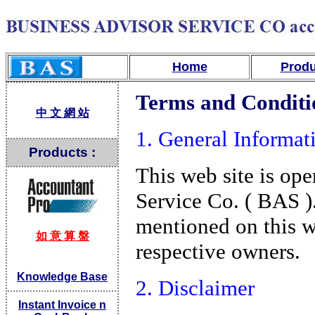
Home
Produ
Terms and Conditi
中 文 網 站
1. General Informat
Products :
This web site is op
Service Co. ( BAS 
mentioned on this w
如 意 算 盤
respective owners.
Knowledge Base
2. Disclaimer
Instant Invoice n