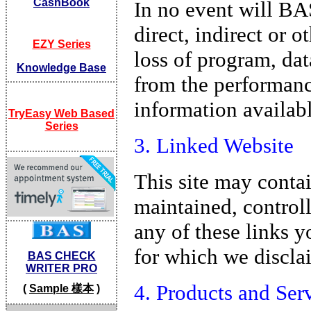
CashBook
In no event will BAS
direct, indirect or 
EZY Series
loss of program, dat
Knowledge Base
from the performanc
information availabl
TryEasy Web Based
Series
3. Linked Website
This site may contai
maintained, control
any of these links y
for which we disclai
BAS CHECK
WRITER PRO
4. Products and Ser
(
Sample 樣本
)